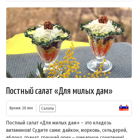
Постный салат «Для милых дам»
Время: 20 min
Салаты
Постный салат «Для милых дам» – это кладезь
витаминов! Судите сами: дайкон, морковь, сельдерей,
яблоко, гранат, грецкий орех – шикарное сочетание!