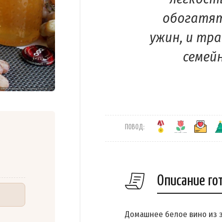
обогатят
ужин, и тра
семей
ПОВОД:
Описание го
Домашнее белое вино из з