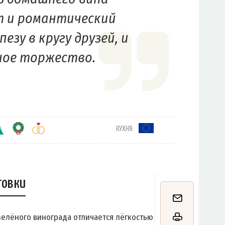
 и романтический
пезу в кругу друзей, и
ное торжество.
КУХНЯ:
товки
елёного винограда отличается лёгкостью