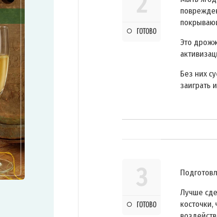
2
поврежден
покрывающ
ГОТОВО
Это дрожж
активизац
Без них с
заиграть и
3
Подготовл
Лучше сде
косточки,
ГОТОВО
воздейств