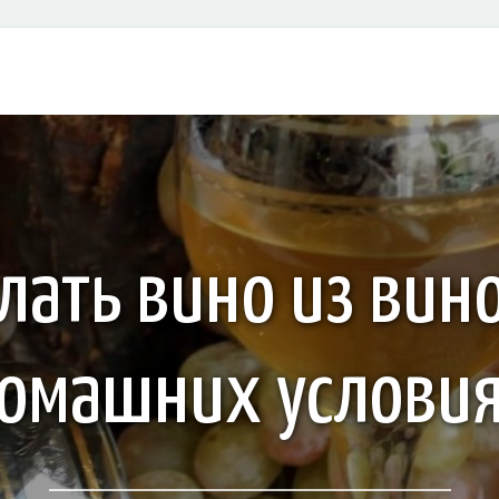
лать вино из вин
омашних услови