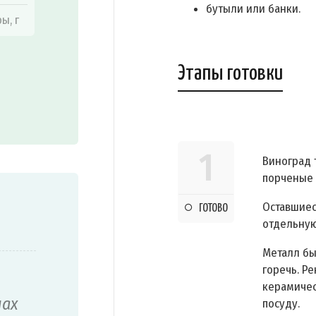
бутыли или банки.
ы, г
Этапы готовки
1
Виноград 
порченые 
Оставшиес
ГОТОВО
отдельную
Металл бы
горечь. Р
керамичес
пах
посуду.