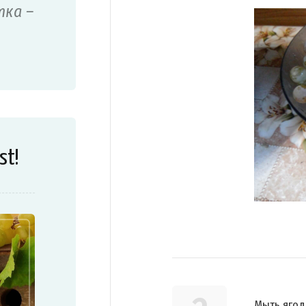
тка –
st!
Мыть ягод