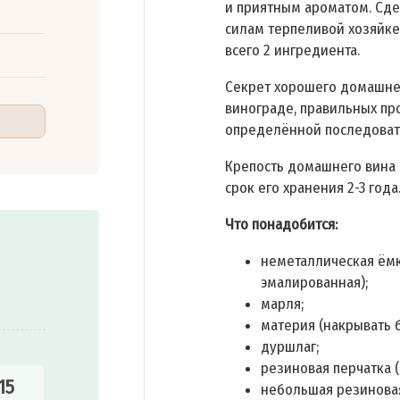
и приятным ароматом. Сде
силам терпеливой хозяйке
всего 2 ингредиента.
Секрет хорошего домашнег
винограде, правильных пр
определённой последоват
Крепость домашнего вина и
срок его хранения 2-3 года
Что понадобится:
неметаллическая ёмк
эмалированная);
марля;
материя (накрывать б
дуршлаг;
резиновая перчатка (
15
небольшая резиновая