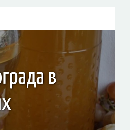
ограда в
ях