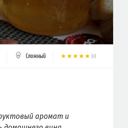
Сложный
(2)
руктовый аромат и
ь домашнего вина