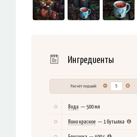
Ингредиенты
Расчёт порций:
Вода
—
500 мл
Вино красное
—
1 бутылка
Брусника
—
500 г