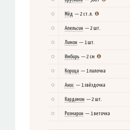
Мёд
—
2 ст. л.
Апельсин
—
2 шт.
Лимон
—
1 шт.
Имбирь
—
2 см
Корица
—
1 палочка
Анис
—
1 звёздочка
Кардамон
—
2 шт.
Розмарин
—
1 веточка