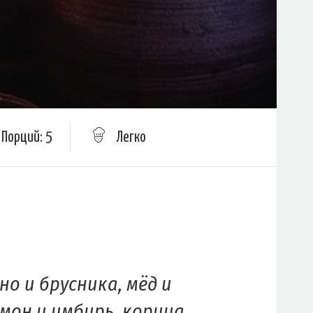
Порций: 5
Легко
но и брусника, мёд и
имон и имбирь, корица