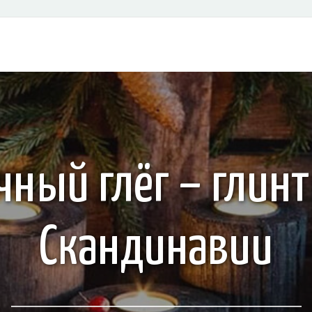
чный глёг – глинт
Скандинавии