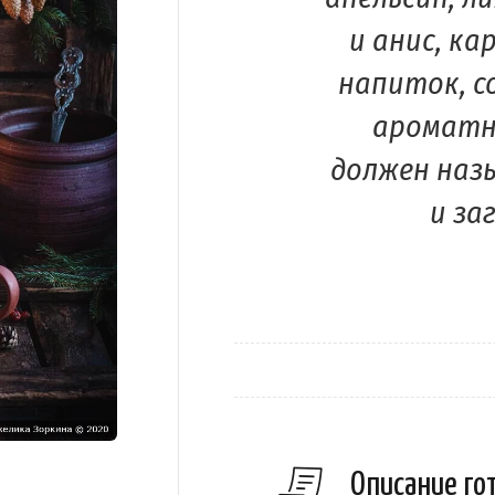
и анис, ка
напиток, с
ароматн
должен наз
и за
Описание го