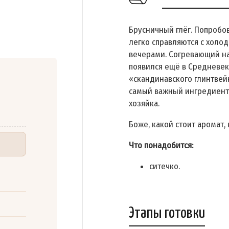
Брусничный глёг. Попробов
легко справляются с хол
вечерами. Согревающий на
появился ещё в Средневеко
«скандинавского глинтвейн
самый важный ингредиент 
хозяйка.
Боже, какой стоит аромат, к
Что понадобится:
ситечко.
Этапы готовки