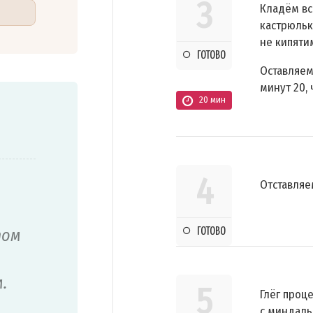
3
Кладём вс
кастрюльк
не кипяти
ГОТОВО
Оставляем
минут 20,
20 мин
4
Отставляе
том
ГОТОВО
.
5
Глёг проц
с миндал