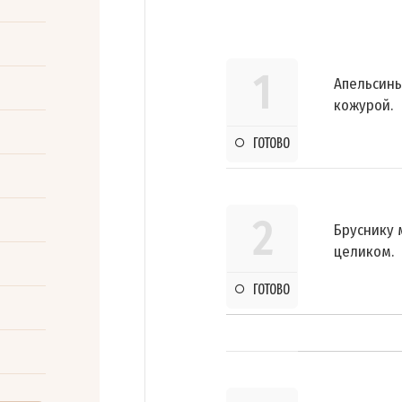
1
Апельсины
кожурой.
ГОТОВО
2
Бруснику 
целиком.
ГОТОВО