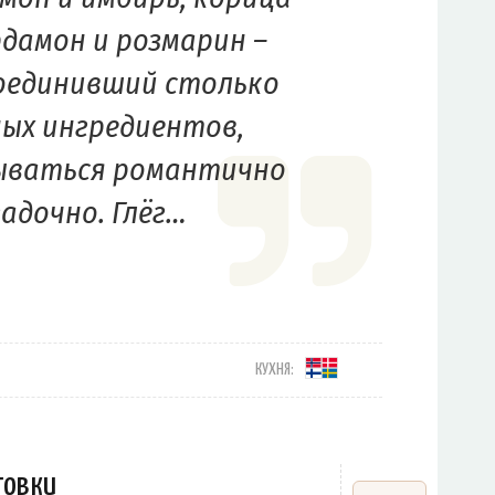
рдамон и розмарин –
оединивший столько
ых ингредиентов,
ываться романтично
гадочно. Глёг…
КУХНЯ:
товки