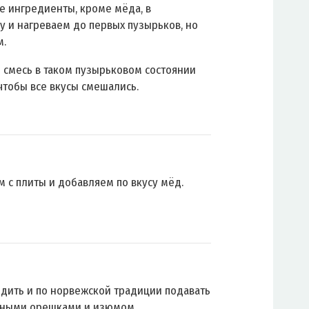
е ингредиенты, кроме мёда, в
у и нагреваем до первых пузырьков, но
м.
 смесь в таком пузырьковом состоянии
 чтобы все вкусы смешались.
м с плиты и добавляем по вкусу мёд.
едить и по норвежской традиции подавать
ьными орешками и изюмом.