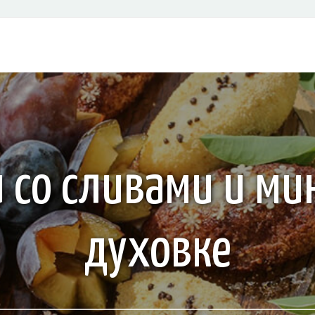
 со сливами и ми
духовке