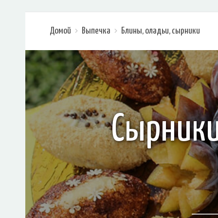
Домой
Выпечка
Блины, оладьи, сырники
Сырники