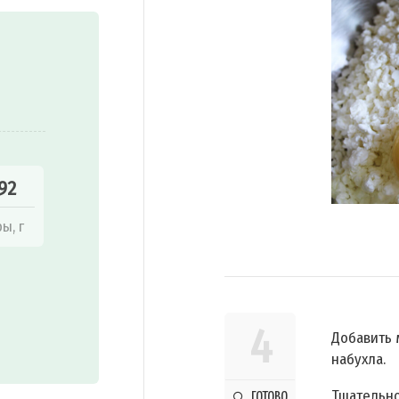
92
ы, г
4
Добавить 
набухла.
Тщательно
ГОТОВО