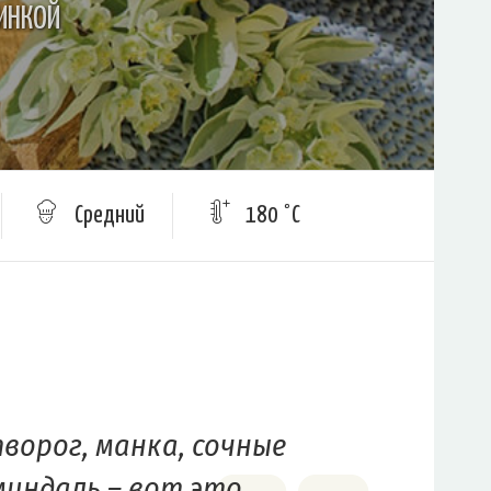
ИНКОЙ
Средний
180 °C
ворог, манка, сочные
миндаль – вот это