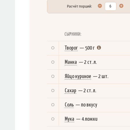
Расчёт порций:
СЫРНИКИ:
Творог
—
500 г
Манка
—
2 ст. л.
Яйцо куриное
—
2 шт.
Сахар
—
2 ст. л.
Соль
—
по вкусу
Мука
—
4 ложки