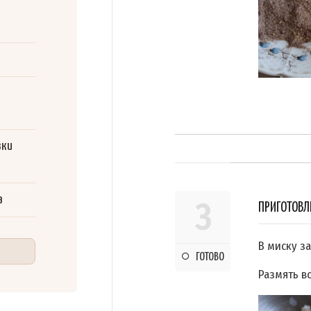
зки
а
3
ПРИГОТОВЛ
В миску за
ГОТОВО
Размять в