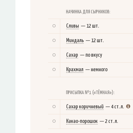
НАЧИНКА ДЛЯ СЫРНИКОВ:
Сливы
—
12 шт.
Миндаль
—
12 шт.
Сахар
—
по вкусу
Крахмал
—
немного
ПРИСЫПКА №1 («ТЁМНАЯ»):
Сахар коричневый
—
4 ст. л.
Какао-порошок
—
2 ст. л.