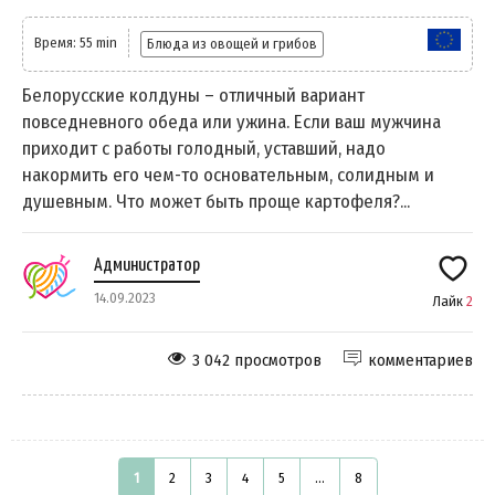
Время: 55 min
Блюда из овощей и грибов
Белорусские колдуны – отличный вариант
повседневного обеда или ужина. Если ваш мужчина
приходит с работы голодный, уставший, надо
накормить его чем-то основательным, солидным и
душевным. Что может быть проще картофеля?...
Администратор
14.09.2023
Лайк
2
3 042 просмотров
комментариев
1
2
3
4
5
...
8