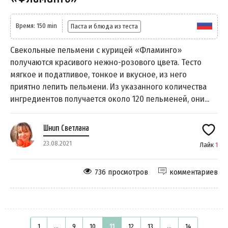
Время: 150 min
Паста и блюда из теста
Свекольные пельмени с курицей «Фламинго»
получаются красивого нежно-розового цвета. Тесто
мягкое и податливое, тонкое и вкусное, из него
приятно лепить пельмени. Из указанного количества
ингредиентов получается около 120 пельменей, они...
Шнип Светлана
23.08.2021
Лайк
1
736 просмотров
комментариев
1
...
9
10
11
12
13
...
14