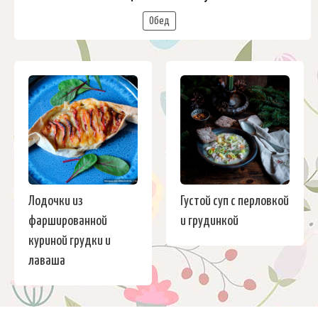
Обед
Лодочки из
Густой суп с перловкой
фаршированной
и грудинкой
куриной грудки и
лаваша