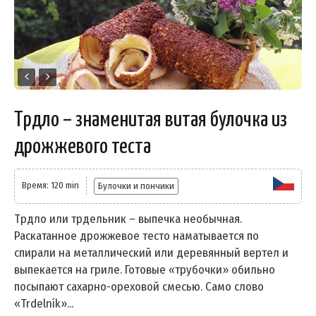
Трдло – знаменитая витая булочка из
дрожжевого теста
Время: 120 min
Булочки и пончики
Трдло или трдельник – выпечка необычная.
Раскатанное дрожжевое тесто наматывается по
спирали на металлический или деревянный вертел и
выпекается на гриле. Готовые «трубочки» обильно
посыпают сахарно-ореховой смесью. Само слово
«Trdelník»...