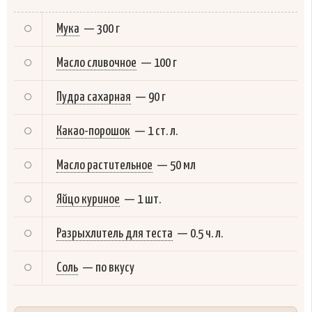
Мука
—
300 г
Масло сливочное
—
100 г
Пудра сахарная
—
90 г
Какао-порошок
—
1 ст. л.
Масло растительное
—
50 мл
Яйцо куриное
—
1 шт.
Разрыхлитель для теста
—
0.5 ч. л.
Соль
—
по вкусу