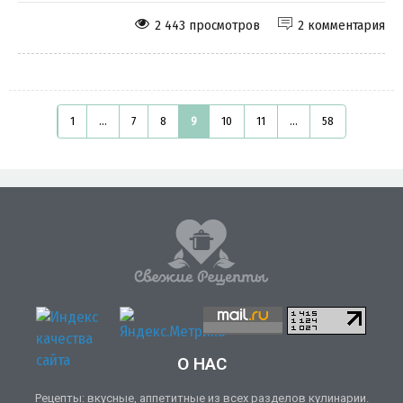
2 443 просмотров
2 комментария
1
...
7
8
9
10
11
...
58
О НАС
Рецепты: вкусные, аппетитные из всех разделов кулинарии.