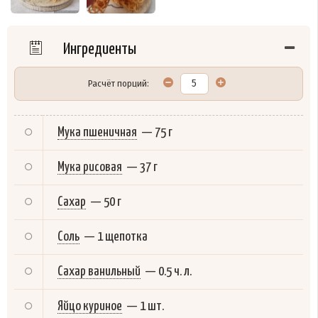
Ингредиенты
Расчёт порций:
Мука пшеничная
—
75 г
Мука рисовая
—
37 г
Сахар
—
50 г
Соль
—
1 щепотка
Сахар ванильный
—
0.5 ч. л.
Яйцо куриное
—
1 шт.