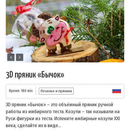
3D пряник «Бычок»
Время: 180 min
Печенье и пряники
3D пряник «Бычок» – это объёмный пряник ручной
работы из имбирного теста. Козули – так называли на
Руси фигурки из теста. Испеките имбирные козули XXI
века, сделайте их в виде...