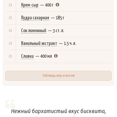
Крем-сыр
—
400 г
Пудра сахарная
—
185 г
Сок лимонный
—
3 ст. л.
Ванильный экстракт
—
1.5 ч. л.
Сливки
—
400 мл
Таблицы мер и весов
Нежный бархатистый вкус бисквита,