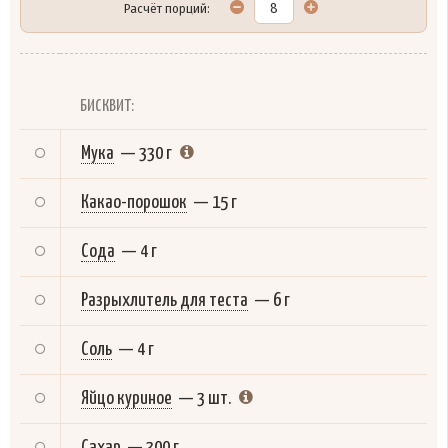
Расчёт порций:
БИСКВИТ:
Мука
—
330 г
Какао-порошок
—
15 г
Сода
—
4 г
Разрыхлитель для теста
—
6 г
Соль
—
4 г
Яйцо куриное
—
3 шт.
Сахар
—
300 г