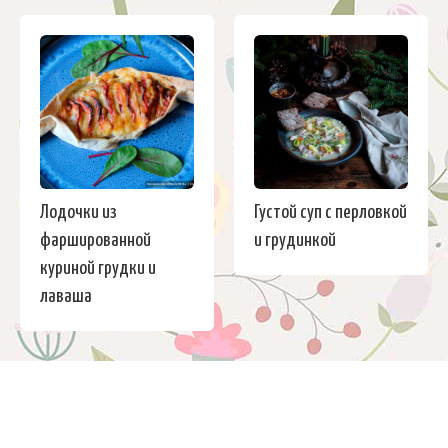
Лодочки из
Густой суп с перловкой
фаршированной
и грудинкой
куриной грудки и
лаваша