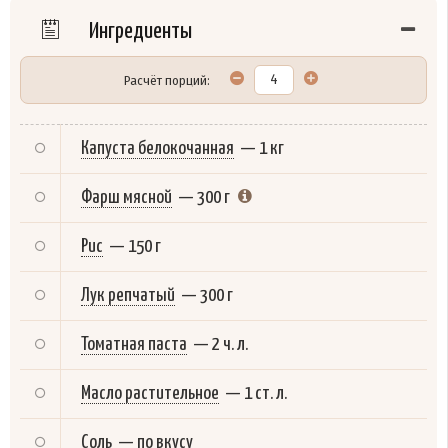
Ингредиенты
Расчёт порций:
Капуста белокочанная
—
1 кг
Фарш мясной
—
300 г
Рис
—
150 г
Лук репчатый
—
300 г
Томатная паста
—
2 ч. л.
Масло растительное
—
1 ст. л.
Соль
—
по вкусу