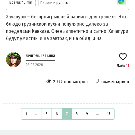
Время: 40 min
Пироги и рулеты
Хачапури – беспроигрышный вариант для трапезы. Это
блюдо грузинской кухни популярно далеко за
пределами Кавказа. Очень аппетитно и сытно. Хачапури
будут уместны и на завтрак, и на обед, и на...
Венгель Татьяна
05.02.2020
Лайк
11
2 777 просмотров
комментариев
1
...
5
6
7
8
9
...
15