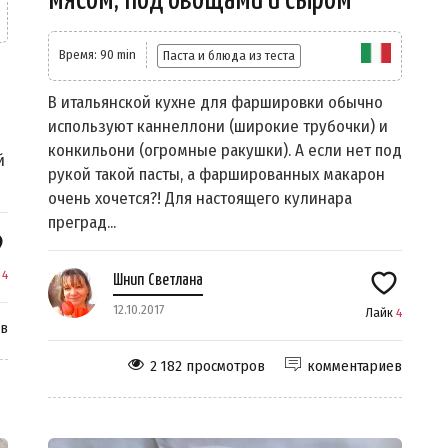
мясом, под овощами и сыром
Время: 90 min
Паста и блюда из теста
В итальянской кухне для фаршировки обычно
используют каннеллони (широкие трубочки) и
конкильони (огромные ракушки). А если нет под
й
рукой такой пасты, а фаршированных макарон
очень хочется?! Для настоящего кулинара
преград...
к
4
Шнип Светлана
12.10.2017
Лайк
4
ев
2 182 просмотров
комментариев