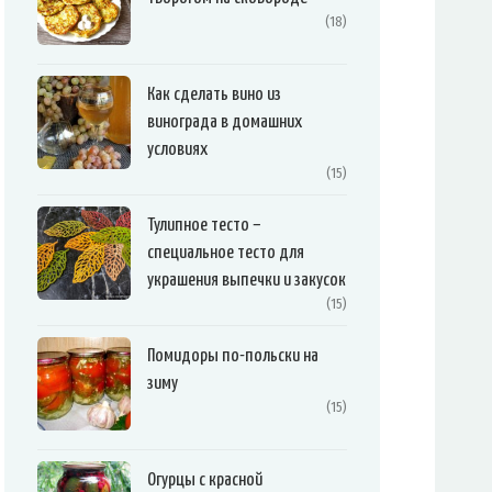
(18)
Как сделать вино из
винограда в домашних
условиях
(15)
Тулипное тесто –
специальное тесто для
украшения выпечки и закусок
(15)
Помидоры по-польски на
зиму
(15)
Огурцы с красной