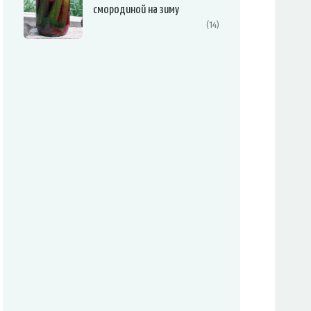
смородиной на зиму
(14)