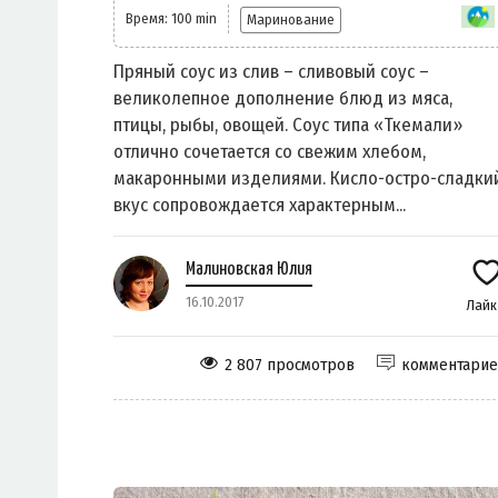
Время: 100 min
Маринование
Пряный соус из слив – сливовый соус –
великолепное дополнение блюд из мяса,
птицы, рыбы, овощей. Соус типа «Ткемали»
отлично сочетается со свежим хлебом,
макаронными изделиями. Кисло-остро-сладки
вкус сопровождается характерным...
Малиновская Юлия
16.10.2017
Лай
2 807 просмотров
комментари