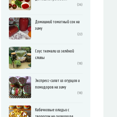
(36)
Домашний томатный сок на
зиму
(22)
Соус ткемали из зелёной
сливы
(18)
Экспресс-салат из огурцов и
помидоров на зиму
(18)
Кабачковые оладьи с
творогом на сковороде