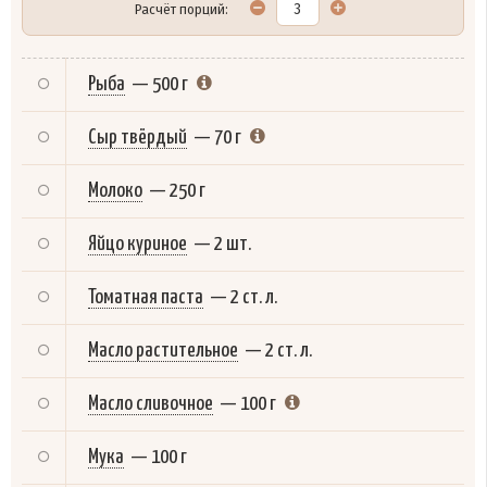
Расчёт порций:
Рыба
—
500 г
Сыр твёрдый
—
70 г
Молоко
—
250 г
Яйцо куриное
—
2 шт.
Томатная паста
—
2 ст. л.
Масло растительное
—
2 ст. л.
Масло сливочное
—
100 г
Мука
—
100 г