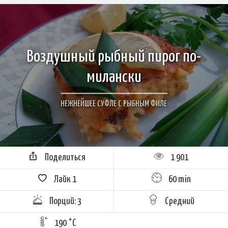
Воздушный рыбный пирог по-
милански
НЕЖНЕЙШЕЕ СУФЛЕ С РЫБНЫМ ФИЛЕ
Поделиться
1 901
Лайк
1
60 min
Порций: 3
Средний
190 °C