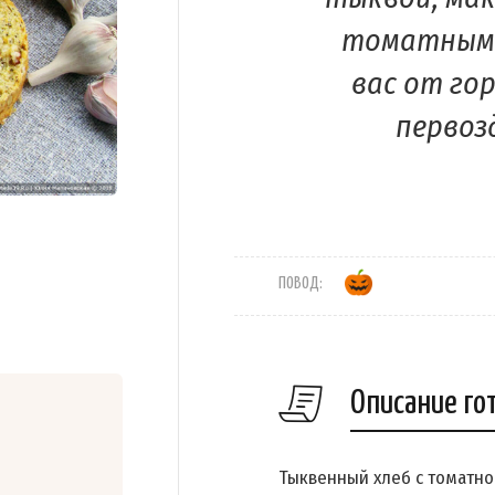
томатными
вас от го
первоз
ПОВОД:
Описание го
Тыквенный хлеб с томатно