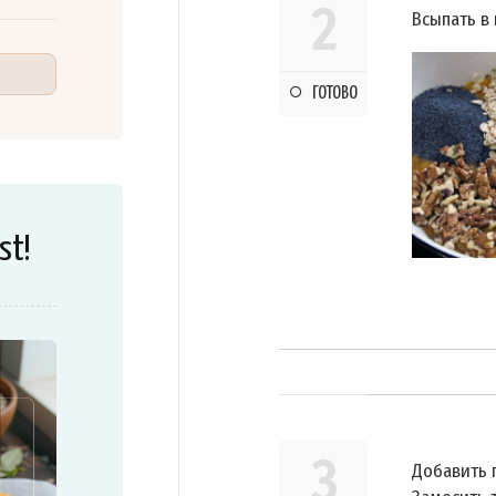
2
Всыпать в 
ГОТОВО
st!
3
Добавить 