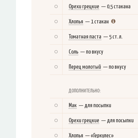
Орехи грецкие
—
0,5 стакана
Хлопья
—
1 стакан
Томатная паста
—
5 ст. л.
Соль
—
по вкусу
Перец молотый
—
по вкусу
ДОПОЛНИТЕЛЬНО:
Мак
—
для посыпки
Орехи грецкие
—
для посыпки
Хлопья
—
«Геркулес»