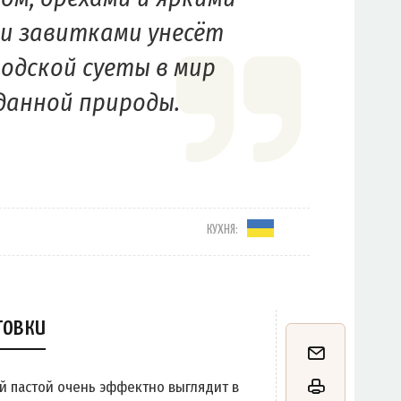
 завитками унесёт
родской суеты в мир
данной природы.
КУХНЯ:
товки
й пастой очень эффектно выглядит в