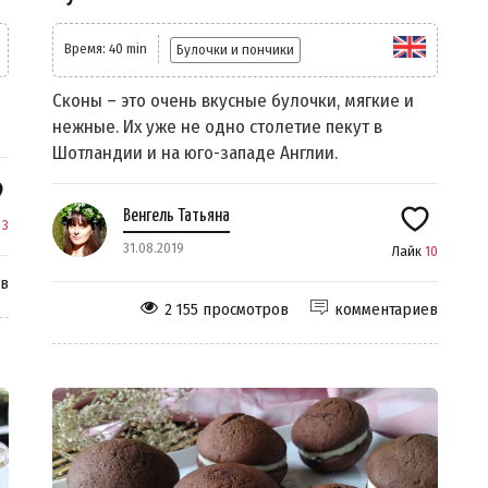
Время: 40 min
Булочки и пончики
Сконы – это очень вкусные булочки, мягкие и
нежные. Их уже не одно столетие пекут в
Шотландии и на юго-западе Англии.
Венгель Татьяна
к
3
31.08.2019
Лайк
10
ев
2 155 просмотров
комментариев