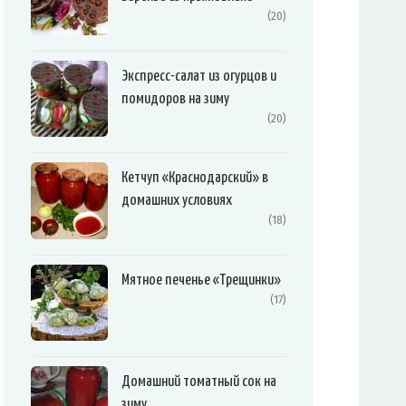
(20)
Экспресс-салат из огурцов и
помидоров на зиму
(20)
Кетчуп «Краснодарский» в
домашних условиях
(18)
Мятное печенье «Трещинки»
(17)
Домашний томатный сок на
зиму