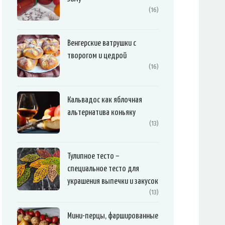
(16)
Венгерские ватрушки с
творогом и цедрой
(16)
Кальвадос как яблочная
альтернатива коньяку
(13)
Тулипное тесто –
специальное тесто для
украшения выпечки и закусок
(13)
Мини-перцы, фаршированные