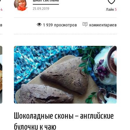
Шнип Светлана
25.09.2019
к
4
Лайк
5
ев
1 939 просмотров
комментариев
Шоколадные сконы – английские
булочки к чаю