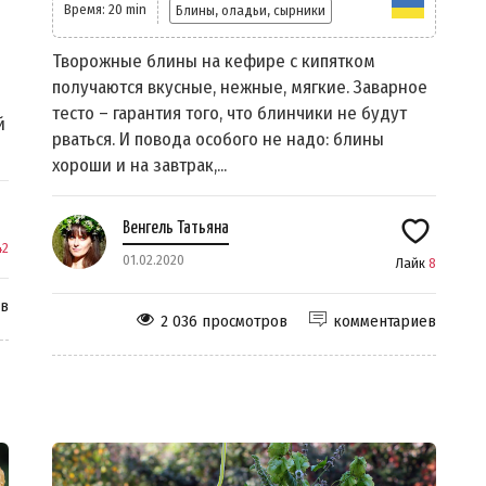
Время: 20 min
Блины, оладьи, сырники
Творожные блины на кефире с кипятком
получаются вкусные, нежные, мягкие. Заварное
тесто – гарантия того, что блинчики не будут
й
рваться. И повода особого не надо: блины
хороши и на завтрак,...
Венгель Татьяна
42
01.02.2020
Лайк
8
ев
2 036 просмотров
комментариев