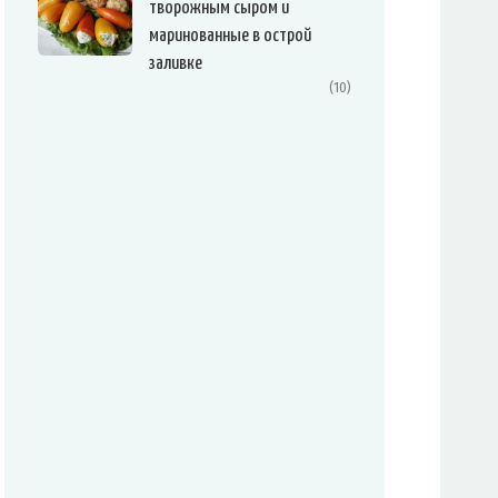
творожным сыром и
маринованные в острой
заливке
(10)