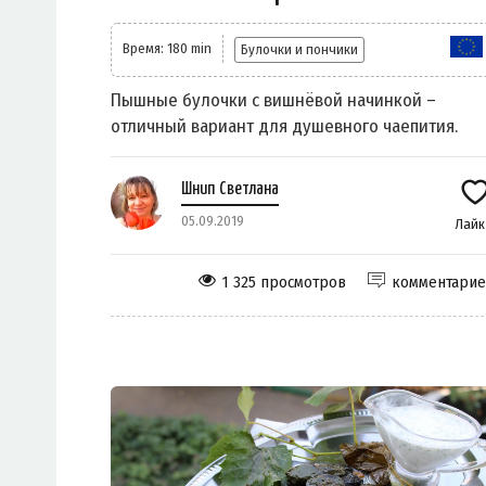
Время: 180 min
Булочки и пончики
Пышные булочки с вишнёвой начинкой –
отличный вариант для душевного чаепития.
Шнип Светлана
05.09.2019
Лай
1 325 просмотров
комментари