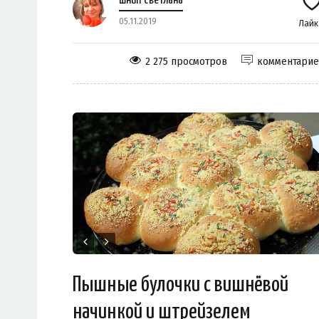
Шнип Светлана
05.11.2019
Лай
2 275 просмотров
комментари
Пышные булочки с вишнёвой
начинкой и штрейзелем