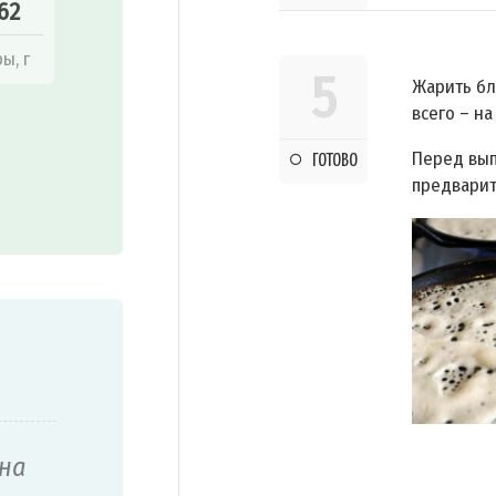
62
ы, г
5
Жарить бл
всего – на
Перед вып
ГОТОВО
предварит
уна