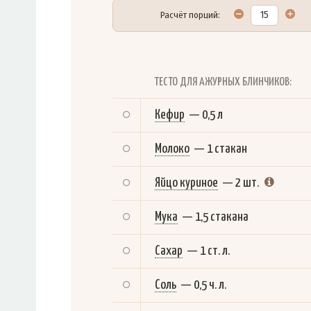
Расчёт порций:
ТЕСТО ДЛЯ АЖУРНЫХ БЛИНЧИКОВ:
Кефир
—
0,5 л
Молоко
—
1 стакан
Яйцо куриное
—
2 шт.
Мука
—
1,5 стакана
Сахар
—
1 ст. л.
Соль
—
0,5 ч. л.