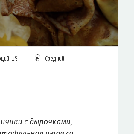
рций: 15
Средний
инчики с дырочками,
ртофельное пюре со