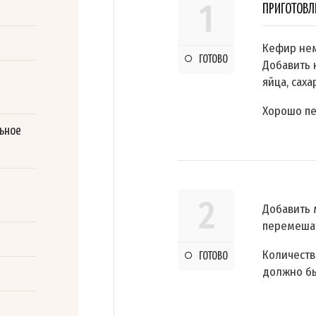
1
ПРИГОТОВЛ
Кефир нем
ГОТОВО
Добавить 
яйца, сахар
Хорошо п
ьное
2
Добавить 
перемеша
Количеств
ГОТОВО
должно бы