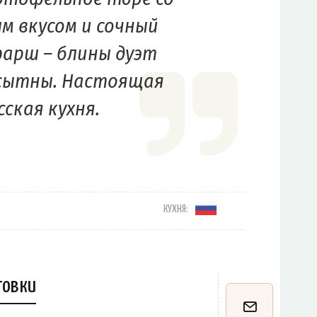
м вкусом и сочный
арш – блины дуэт
 сытны. Настоящая
сская кухня.
КУХНЯ:
товки