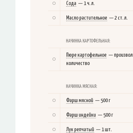
Сода
—
1 ч. л.
Масло растительное
—
2 ст. л.
НАЧИНКА КАРТОФЕЛЬНАЯ:
Пюре картофельное
—
произвол
количество
НАЧИНКА МЯСНАЯ:
Фарш мясной
—
500 г
Фарш индейки
—
500 г
Лук репчатый
—
1 шт.