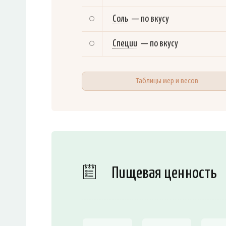
Соль
—
по вкусу
Специи
—
по вкусу
Таблицы мер и весов
Пищевая ценность