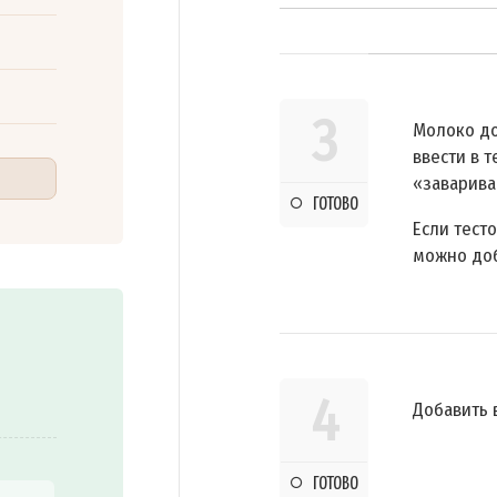
3
Молоко до
ввести в 
«заварива
ГОТОВО
Если тест
можно доб
4
Добавить 
ГОТОВО