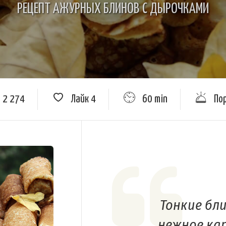
РЕЦЕПТ АЖУРНЫХ БЛИНОВ С ДЫРОЧКАМИ
2 274
Лайк
4
60 min
По
Тонкие бл
нежное ка