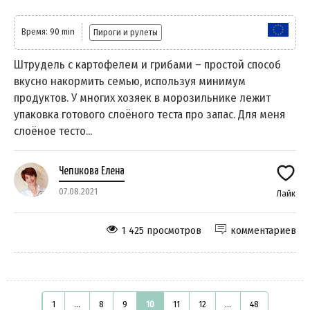
Время: 90 min
Пироги и рулеты
Штрудель с картофелем и грибами – простой способ
вкусно накормить семью, используя минимум
продуктов. У многих хозяек в морозильнике лежит
упаковка готового слоёного теста про запас. Для меня
слоёное тесто...
Чепикова Елена
07.08.2021
Лайк
1 425 просмотров
комментариев
1
...
8
9
10
11
12
...
48