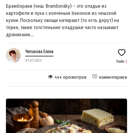
Брамбораки (чеш. Bramboráky) – это оладьи из
картофеля и лука с копчёным беконом из чешской
кухни. Поскольку овощи натирают (то есть дерут) на
тёрке, такие толстенькие оладушки часто называют
драниками....
Чепикова Елена
01.07.2023
Лайк
2
444 просмотров
комментариев