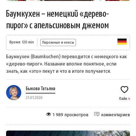
Баумкухен – немецкий «дерево-
пирог» с апельсиновым джемом
Время: 120 min
Пирожные и кексы
Баумкухен (Baumkuchen) переводится с немецкого как
«дерево-пирог». Название вполне понятное, если
знать, как «это» пекут и что в итоге получается.
Быкова Татьяна
21.01.2020
Лайк
4
1 989 просмотров
комментариев