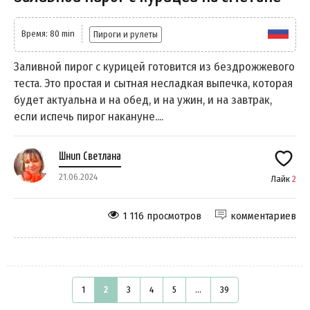
Время: 80 min
Пироги и рулеты
Заливной пирог с курицей готовится из бездрожжевого
теста. Это простая и сытная несладкая выпечка, которая
будет актуальна и на обед, и на ужин, и на завтрак,
если испечь пирог накануне....
Шнип Светлана
21.06.2024
Лайк
2
1 116 просмотров
комментариев
1
2
3
4
5
...
39