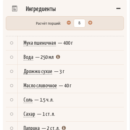
Ингредиенты
Расчёт порций:
Мука пшеничная
—
400 г
Вода
—
250 мл
Дрожжи сухие
—
3 г
Масло сливочное
—
40 г
Соль
—
1.5 ч. л.
Сахар
—
1 ст. л.
Паприка
—
2 ст. л.