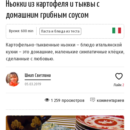
Ньокки из картофеля и тыквы с
домашним грибным соусом
Время: 600 min
Паста и блюда из теста
Картофельно-тыквенные ньокки – блюдо итальянской
кухни – это домашние, маленькие симпатичные клёцки,
сделанные с любовью.
Шнип Светлана
05.03.2019
Лайк
2
1 259 просмотров
комментариев