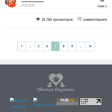
11.01.2019
Лайк
8
28 286 просмотров
комментариев
1
...
5
6
7
8
9
...
14