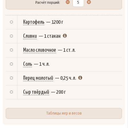
Расчёт порций:
Картофель
—
1200 г
Сливки
—
1 стакан
Масло сливочное
—
1 ст. л.
Соль
—
1 ч. л.
Перец молотый
—
0,25 ч. л.
Сыр твёрдый
—
200 г
Таблицы мер и весов