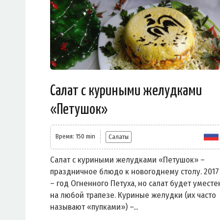
Салат с куриными желудками
«Петушок»
Время: 150 min
Салаты
Салат с куриными желудками «Петушок» –
праздничное блюдо к новогоднему столу. 2017
– год Огненного Петуха, но салат будет уместе
на любой трапезе. Куриные желудки (их часто
называют «пупками») –...