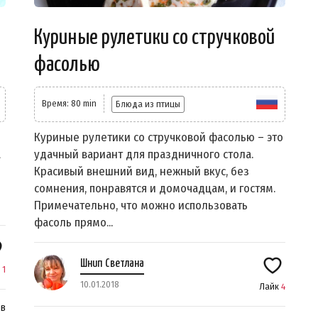
Куриные рулетики со стручковой
фасолью
Время: 80 min
Блюда из птицы
Куриные рулетики со стручковой фасолью – это
а
удачный вариант для праздничного стола.
Красивый внешний вид, нежный вкус, без
сомнения, понравятся и домочадцам, и гостям.
Примечательно, что можно использовать
фасоль прямо...
Шнип Светлана
к
1
10.01.2018
Лайк
4
ев