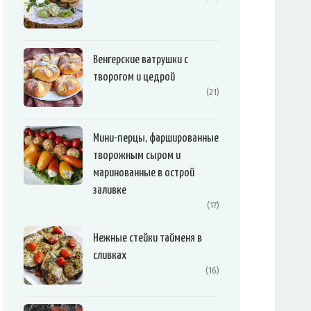
Венгерские ватрушки с
творогом и цедрой
(21)
Мини-перцы, фаршированные
творожным сыром и
маринованные в острой
заливке
(17)
Нежные стейки тайменя в
сливках
(16)