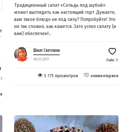
Традиционный салат «Сельдь под шубой»
может выглядеть как настоящий торт. Думаете,
вам такое блюдо не под силу? Попробуйте! Это
не так сложно, как кажется. Зато успех салату (и
е
вам) обеспечен!...
т
Шнип Светлана
08.12.2017
Лайк
12
5 775 просмотров
комментариев
к
3
ев