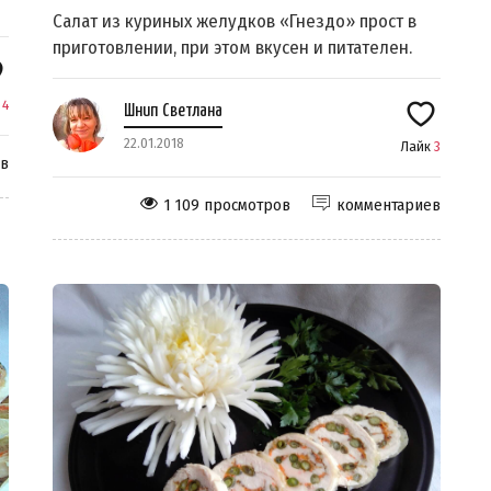
Салат из куриных желудков «Гнездо» прост в
приготовлении, при этом вкусен и питателен.
к
4
Шнип Светлана
22.01.2018
Лайк
3
ев
1 109 просмотров
комментариев