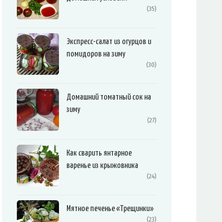
(35)
Экспресс-салат из огурцов и
помидоров на зиму
(30)
Домашний томатный сок на
зиму
(27)
Как сварить янтарное
варенье из крыжовника
(24)
Мятное печенье «Трещинки»
(23)