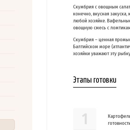
Скумбрия с овощным салато
конечно, вкусная закуска,
любой хозяйке. Вафельные
овощную смесь с ломтика
Скумбрия – ценная промыс
Балтийском море (атланти
хозяйки уважают эту рыбку
Этапы готовки
1
Картофель
готовности