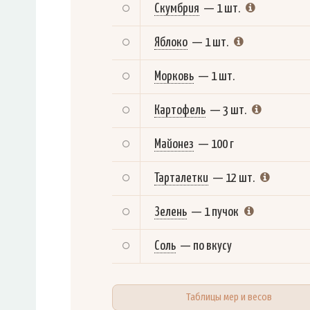
Скумбрия
—
1 шт.
Яблоко
—
1 шт.
Морковь
—
1 шт.
Картофель
—
3 шт.
Майонез
—
100 г
Тарталетки
—
12 шт.
Зелень
—
1 пучок
Соль
—
по вкусу
Таблицы мер и весов