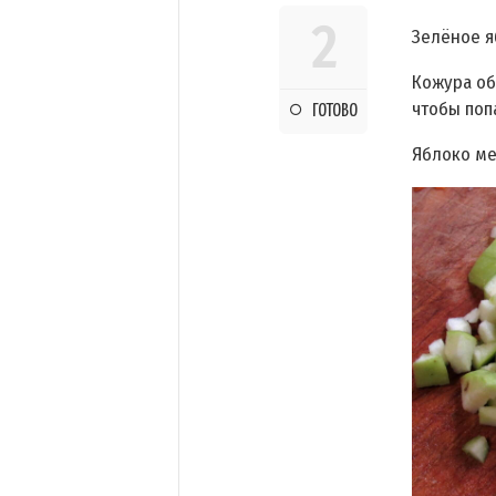
2
Зелёное я
Кожура об
чтобы поп
ГОТОВО
Яблоко ме