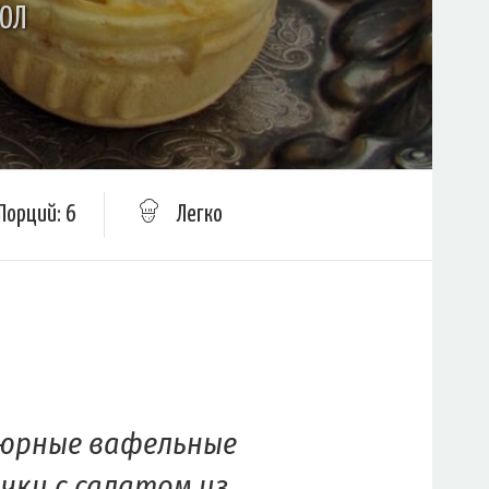
ТОЛ
Порций: 6
Легко
юрные вафельные
чки с салатом из