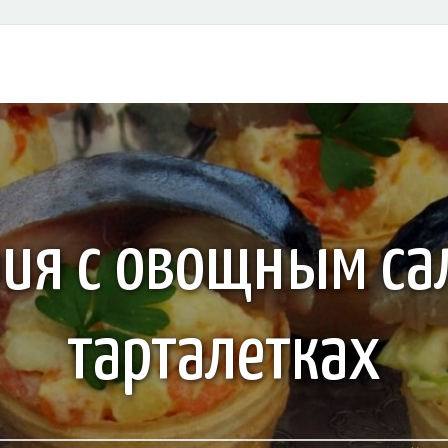
ия с овощным са
тарталетках