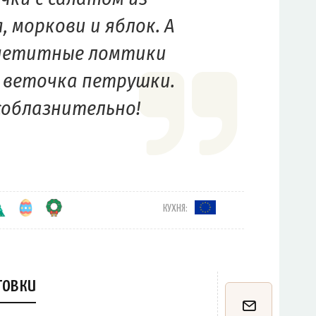
 моркови и яблок. А
ппетитные ломтики
 веточка петрушки.
соблазнительно!
КУХНЯ:
товки