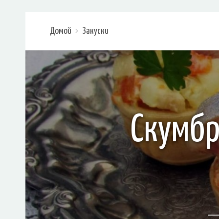
Домой
Закуски
Скумбр