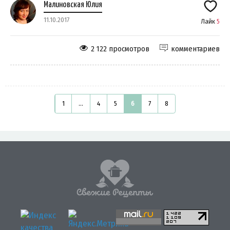
Малиновская Юлия
11.10.2017
Лайк
5
2 122 просмотров
комментариев
1
...
4
5
6
7
8