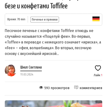
безе и конфетами Toffifee
Время: 70 min
Печенье и пряники
Песочное печенье с конфетами Toffifee отнюдь не
случайно называется «Поцелуй феи». Во-первых,
«Toffee» в переводе с немецкого означает «ириска», а
«Fee» – «фея, волшебница». Во-вторых, песочную
основу с вкуснейшей ириской...
Шнип Светлана
11.03.2024
Лайк
1
593 просмотров
комментариев