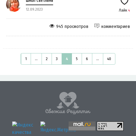
Шнип Светлана
12.09.2023
Лайк
4
945 просмотров
комментариев
1
...
2
3
4
5
6
...
40