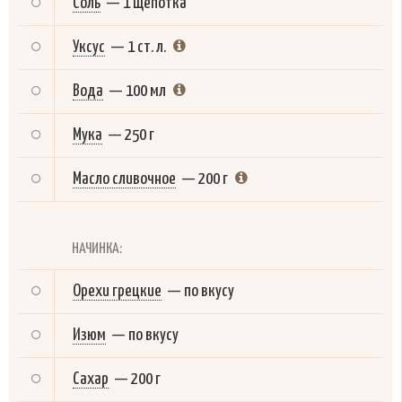
Соль
—
1 щепотка
Уксус
—
1 ст. л.
Вода
—
100 мл
Мука
—
250 г
Масло сливочное
—
200 г
НАЧИНКА:
Орехи грецкие
—
по вкусу
Изюм
—
по вкусу
Сахар
—
200 г