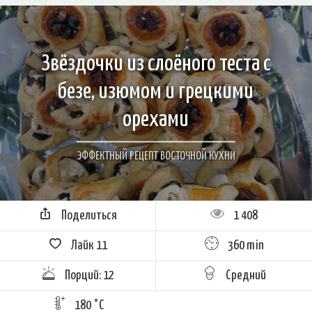
Звёздочки из слоёного теста с
безе, изюмом и грецкими
орехами
ЭФФЕКТНЫЙ РЕЦЕПТ ВОСТОЧНОЙ КУХНИ
Поделиться
1 408
Лайк
11
360 min
Порций: 12
Средний
180 °C