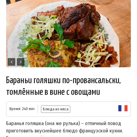
Бараньи голяшки по-провансальски,
томлённые в вине с овощами
Время: 240 min
Блюда из мяса
Баранья голяшка (она же рулька) – отличный повод
приготовить вкуснейшее блюдо французской кухни.