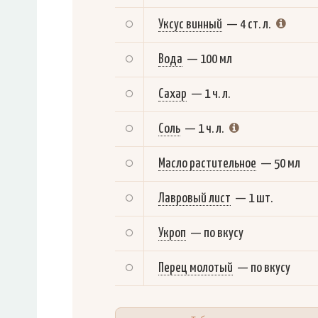
Уксус винный
—
4 ст. л.
Вода
—
100 мл
Сахар
—
1 ч. л.
Соль
—
1 ч. л.
Масло растительное
—
50 мл
Лавровый лист
—
1 шт.
Укроп
—
по вкусу
Перец молотый
—
по вкусу