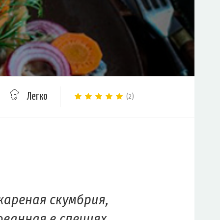
Легко
(2)
ареная скумбрия,
ванная в специях,