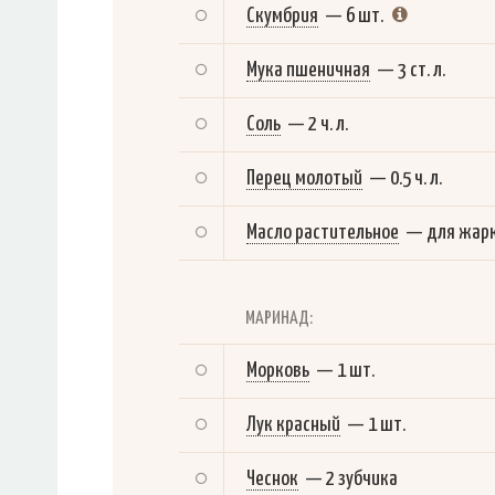
Скумбрия
—
6 шт.
Мука пшеничная
—
3 ст. л.
Соль
—
2 ч. л.
Перец молотый
—
0.5 ч. л.
Масло растительное
—
для жар
МАРИНАД:
Морковь
—
1 шт.
Лук красный
—
1 шт.
Чеснок
—
2 зубчика