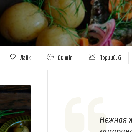
Лайк
60 min
Порций: 6
Нежная ж
замарино