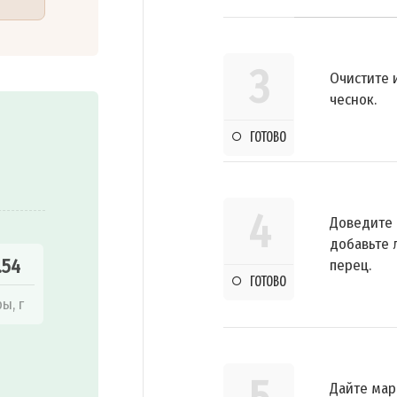
3
Очистите 
чеснок.
ГОТОВО
4
Доведите 
добавьте л
.54
перец.
ГОТОВО
ы, г
Дайте мар