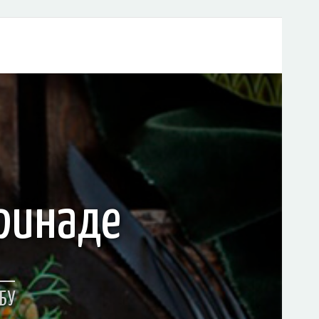
ринаде
БУ