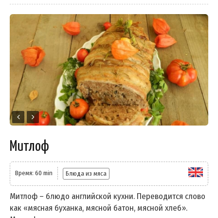
Митлоф
Время: 60 min
Блюда из мяса
Митлоф – блюдо английской кухни. Переводится слово
как «мясная буханка, мясной батон, мясной хлеб».