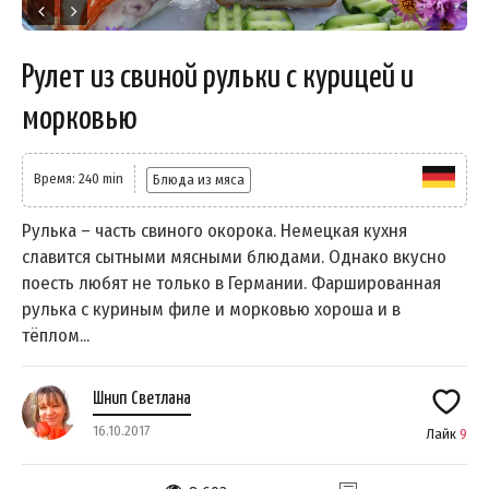
Рулет из свиной рульки с курицей и
морковью
Время: 240 min
Блюда из мяса
Рулька – часть свиного окорока. Немецкая кухня
славится сытными мясными блюдами. Однако вкусно
поесть любят не только в Германии. Фаршированная
рулька с куриным филе и морковью хороша и в
тёплом...
Шнип Светлана
16.10.2017
Лайк
9