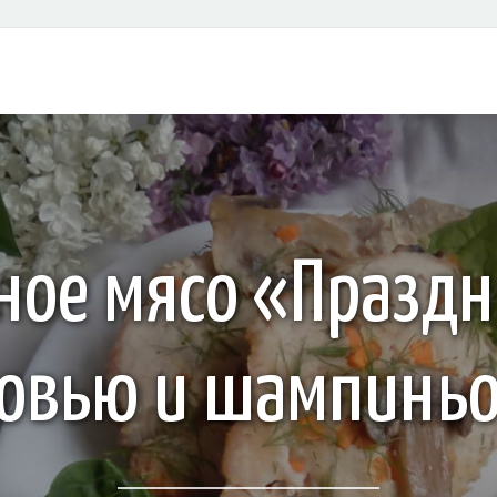
ное мясо «Праздн
овью и шампинь