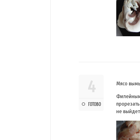
4
Мясо вымы
Филейным
прорезать 
ГОТОВО
не выйдет