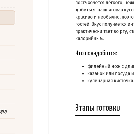
поста хочется лёгкого, не
добиться, нашпиговав кус
красиво и необычно, поэт
гостей. Вкус получается 
практически тает во рту, 
калорийным.
Что понадобится:
филейный нож с дли
казанок или посуда 
кулинарная кисточка.
Этапы готовки
кусу