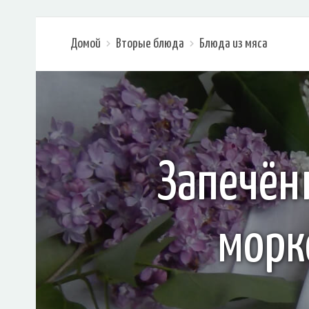
Домой
Вторые блюда
Блюда из мяса
Запечён
морк