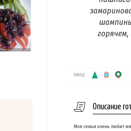
замаринова
шампинь
горячем, 
ПОВОД:
Описание го
Моя семья очень любит мяс