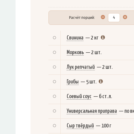
Расчёт порций:
Свинина
—
2 кг
Морковь
—
2 шт.
Лук репчатый
—
2 шт.
Грибы
—
5 шт.
Соевый соус
—
6 ст. л.
Универсальная приправа
—
по в
Сыр твёрдый
—
100 г