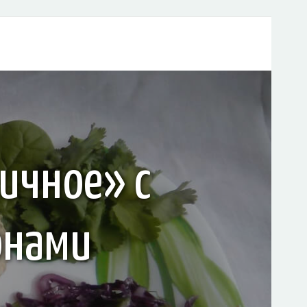
ичное» с
онами