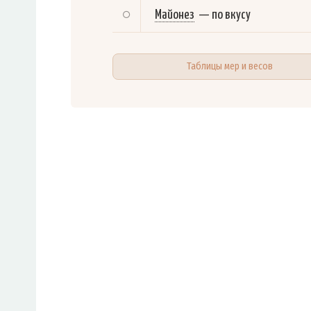
Майонез
—
по вкусу
Таблицы мер и весов