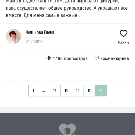
Мама колдует над тестом, дети вырезают фигурки,
папа осуществляет общее руководство. А украшают все
вместе! Для меня самые важные...
Чепикова Елена
04.04.2017
Лайк
4
1 186 просмотров
комментариев
1
...
12
13
14
15
16