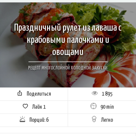
Праздничный рулет из лаваша с
крабовыми палочками и
овощами
РЕЦЕПТ МНОГОСЛОЙНОЙ ХОЛОДНОЙ ЗАКУСКИ
Поделиться
1 895
Лайк
1
90 min
Порций: 6
Легко