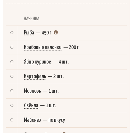
НАЧИНКА
Рыба
—
450 г
Крабовые палочки
—
200 г
Яйцо куриное
—
4 шт.
Картофель
—
2 шт.
Морковь
—
1 шт.
Свёкла
—
1 шт.
Майонез
—
по вкусу