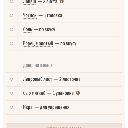
Лаваш
—
2 листа
Чеснок
—
1 головка
Соль
—
по вкусу
Перец молотый
—
по вкусу
ДОПОЛНИТЕЛЬНО
Лавровый лист
—
2 листочка
Сыр мягкий
—
1 упаковка
Икра
—
для украшения