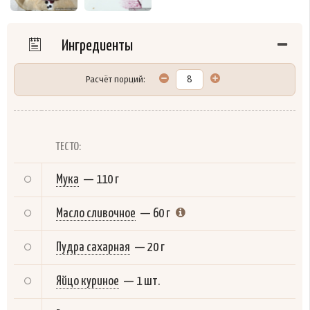
Ингредиенты
Расчёт порций:
ТЕСТО:
Мука
—
110 г
Масло сливочное
—
60 г
Пудра сахарная
—
20 г
Яйцо куриное
—
1 шт.