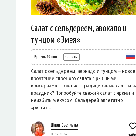
Салат с сельдереем, авокадо и
тунцом «Змея»
Время: 70 min
Салаты
Салат с сельдереем, авокадо и тунцом – новое
прочтение слоёного салата с рыбными
консервами. Приелись традиционные салаты н
праздник? Попробуйте свежий салат с ярким и
неизбитым вкусом. Сельдерей аппетитно
хрустит,...
Шнип Светлана
03.12.2024
Лай