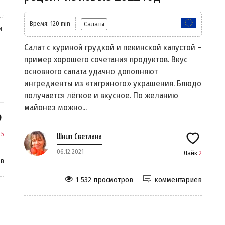
Время: 120 min
Салаты
и
Салат с куриной грудкой и пекинской капустой –
пример хорошего сочетания продуктов. Вкус
основного салата удачно дополняют
ингредиенты из «тигриного» украшения. Блюдо
получается лёгкое и вкусное. По желанию
майонез можно...
к
5
Шнип Светлана
06.12.2021
Лайк
2
ев
1 532 просмотров
комментариев