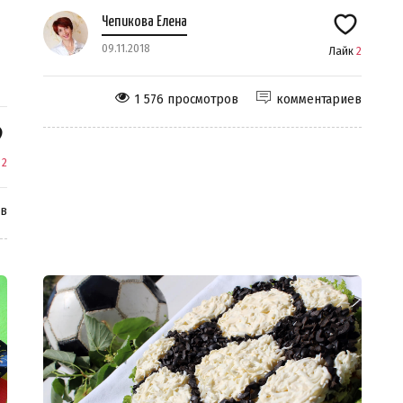
Чепикова Елена
09.11.2018
Лайк
2
1 576 просмотров
комментариев
к
2
ев