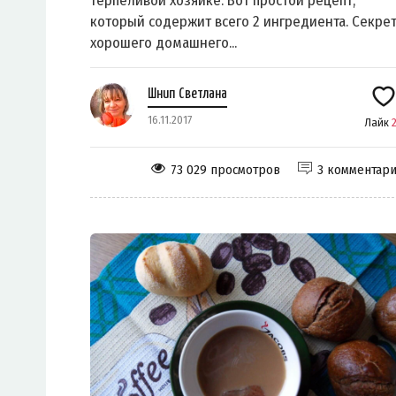
терпеливой хозяйке. Вот простой рецепт,
который содержит всего 2 ингредиента. Секре
хорошего домашнего...
Шнип Светлана
16.11.2017
Лайк
73 029 просмотров
3 комментар