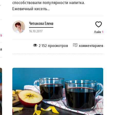
способствовали популярности напитка.
т
Ежевичный кисель...
Чепикова Елена
16.10.2017
Лайк
1
29
2 152 просмотров
комментариев
ия