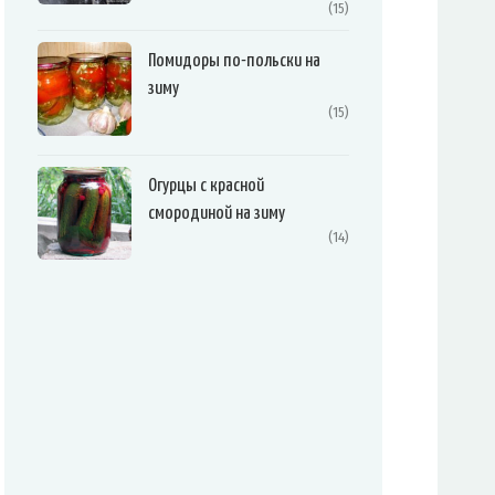
(15)
Помидоры по-польски на
зиму
(15)
Огурцы с красной
смородиной на зиму
(14)