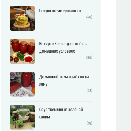
Пикули по-американски
(48)
Кетчуп «Краснодарский» в
домашних условиях
(36)
Домашний томатный сок на
зиму
(22)
Соус ткемали из зелёной
сливы
(18)