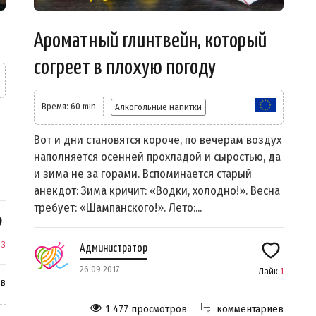
Ароматный глинтвейн, который
согреет в плохую погоду
Время: 60 min
Алкогольные напитки
Вот и дни становятся короче, по вечерам воздух
наполняется осенней прохладой и сыростью, да
и зима не за горами. Вспоминается старый
анекдот: Зима кричит: «Водки, холодно!». Весна
требует: «Шампанского!». Лето:...
к
3
Администратор
26.09.2017
Лайк
1
ев
1 477 просмотров
комментариев