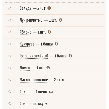
Сельдь
—
250 г
Лук репчатый
—
1 шт.
Яблоко
—
1 шт.
Кукуруза
—
1 банка
Горошек зелёный
—
1 банка
Лимон
—
1 шт.
Масло оливковое
—
2 ст. л.
Сахар
—
1 щепотка
Соль
—
по вкусу