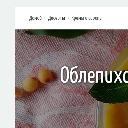
Домой
Десерты
Кремы и сиропы
Облепихо