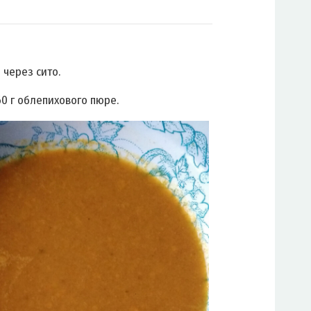
 через сито.
60 г облепихового пюре.