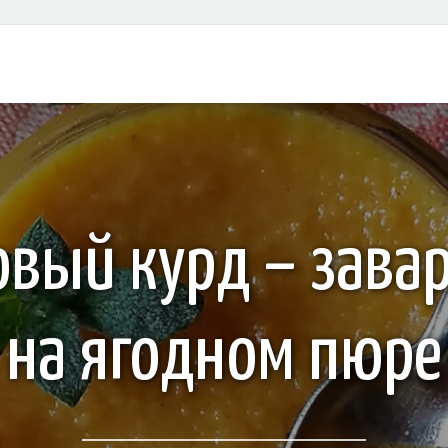
вый курд – зава
на ягодном пюре