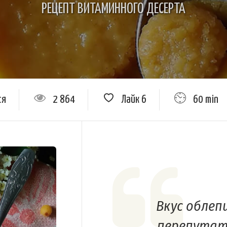
РЕЦЕПТ ВИТАМИННОГО ДЕСЕРТА
ся
2 864
Лайк
6
60 min
Вкус облеп
перепутать