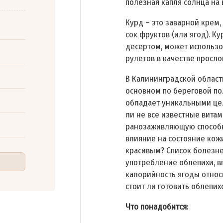
полезная капля солнца на 
Курд – это заварной крем,
сок фруктов (или ягод). 
десертом, может использо
рулетов в качестве просло
В Калининградской област
основном по береговой пол
обладает уникальными це
ли не все известные вита
ранозаживляющую способн
влияние на состояние кожи
красивым? Список болезн
употребление облепихи, вп
калорийность ягоды относ
стоит ли готовить облепих
Что понадобится: