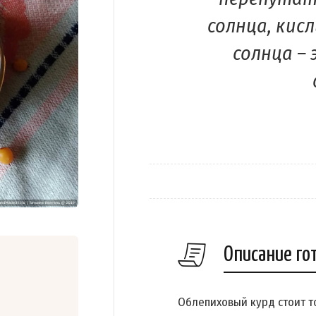
солнца, кис
солнца – 
Описание го
Облепиховый курд стоит то