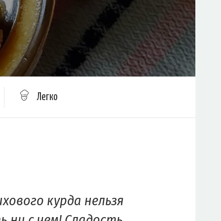
Легко
ихового курда нельзя
 ни с чем! Сладость