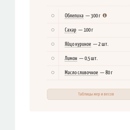
Облепиха
—
300 г
Сахар
—
100 г
Яйцо куриное
—
2 шт.
Лимон
—
0,5 шт.
Масло сливочное
—
80 г
Таблицы мер и весов