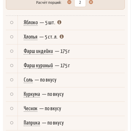
Расчёт порций:
Яблоко
—
5 шт.
Хлопья
—
5 ст. л.
Фарш индейки
—
175 г
Фарш куриный
—
175 г
Соль
—
по вкусу
Куркума
—
по вкусу
Чеснок
—
по вкусу
Паприка
—
по вкусу