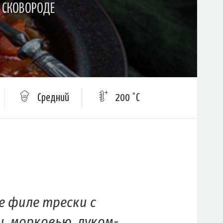
А СКОВОРОДЕ
Средний
200 °C
 филе трески с
 морковью, луком-