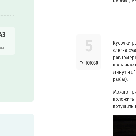
необходим
43
5
Кусочки р
ы, г
слегка см
равномерн
ГОТОВО
поставьте
минут на 
рыбы).
Можно при
положить 
потушить 