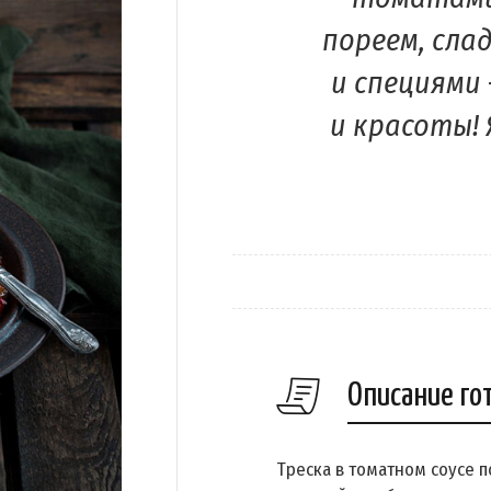
пореем, сла
и специями 
и красоты! 
Описание го
Треска в томатном соусе п