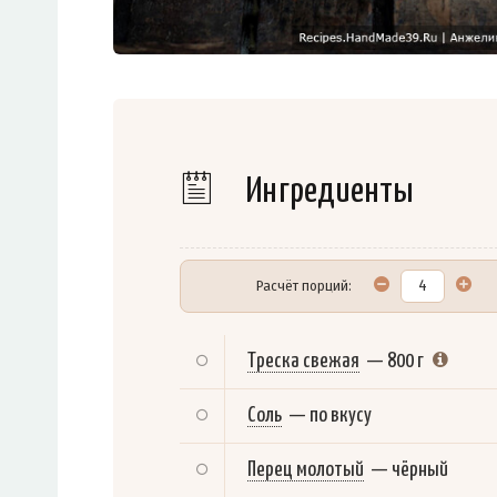
Ингредиенты
Расчёт порций:
Треска свежая
—
800 г
Соль
—
по вкусу
Перец молотый
—
чёрный