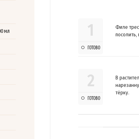
1
Филе трес
00 мл
посолить, 
ГОТОВО
2
В растите
нарезанну
тёрку.
ГОТОВО