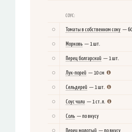
СОУС:
Томаты в собственном соку
—
6
Морковь
—
1 шт.
Перец болгарский
—
1 шт.
Лук-порей
—
10 см
Сельдерей
—
1 шт.
Соус чили
—
1 ст. л.
Соль
—
по вкусу
Перец молотый
—
по вкусу