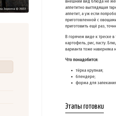
внешний вид блюда не мене
аппетитно выглядящая тар
аппетит, а уж если попроб
приготовленной с овощами
приготовить ещё раз, точн
В горячем виде к треске 
картофель, рис, пасту. Блю
варианта тоже наверняка 
Что понадобится:
тёрка крупная;
блендере;
форма для запекания
Этапы готовки