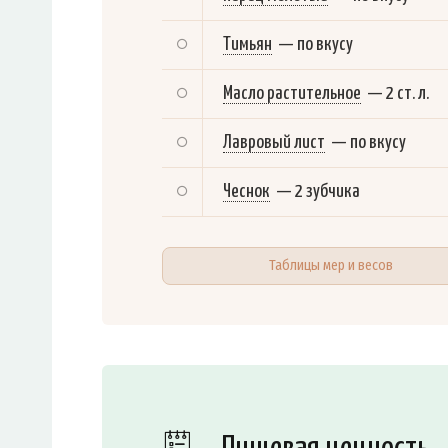
Тимьян
—
по вкусу
Масло растительное
—
2 ст. л.
Лавровый лист
—
по вкусу
Чеснок
—
2 зубчика
Таблицы мер и весов