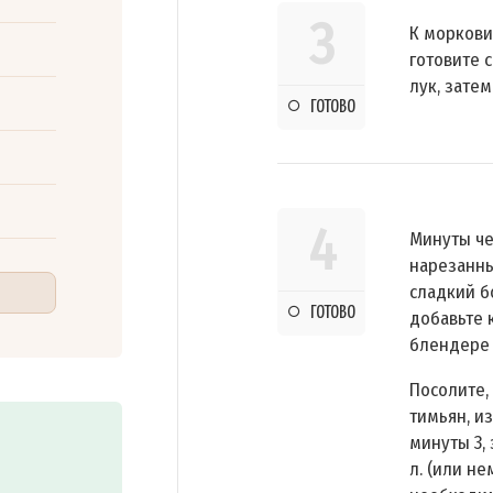
3
К моркови
готовите 
лук, зате
ГОТОВО
4
Минуты че
нарезанны
сладкий б
ГОТОВО
добавьте 
блендере 
Посолите,
тимьян, и
минуты 3, 
л. (или не