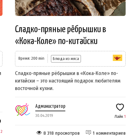
Сладко-пряные рёбрышки в
«Кока-Коле» по-китайски
Время: 200 min
Блюда из мяса
и
Сладко-пряные рёбрышки в «Кока-Коле» по-
китайски – это настоящий подарок любителям
восточной кухни.
Администратор
30.04.2019
Лайк
1
к
2
8 318 просмотров
1 комментариев