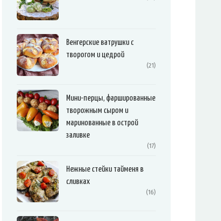
Венгерские ватрушки с
творогом и цедрой
(21)
Мини-перцы, фаршированные
творожным сыром и
маринованные в острой
заливке
(17)
Нежные стейки тайменя в
сливках
(16)