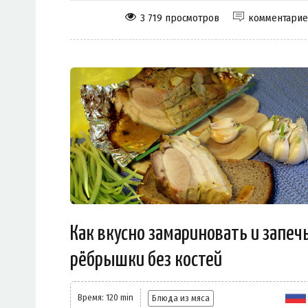
3 719 просмотров
комментари
Как вкусно замариновать и запеч
рёбрышки без костей
Время: 120 min
Блюда из мяса