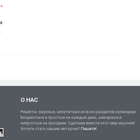
к
4
ев
О НАС
Рецепты: вкусные, аппетитные из всех разделов кулинарии.
Бюджетные и простые на каждый день, шикарные и
непростые на праздник. Сделаем вместе этот мир вкуснее!
Хотите стать нашим автором?
Пишите!