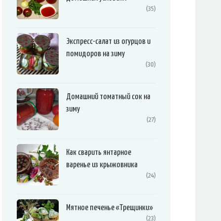
(35)
Экспресс-салат из огурцов и
помидоров на зиму
(30)
Домашний томатный сок на
зиму
(27)
Как сварить янтарное
варенье из крыжовника
(24)
Мятное печенье «Трещинки»
(23)