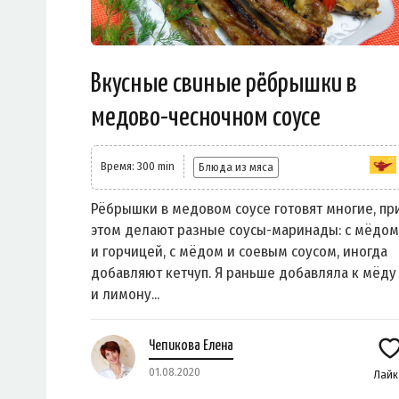
Вкусные свиные рёбрышки в
медово-чесночном соусе
Время: 300 min
Блюда из мяса
Рёбрышки в медовом соусе готовят многие, пр
этом делают разные соусы-маринады: с мёдом
и горчицей, с мёдом и соевым соусом, иногда
добавляют кетчуп. Я раньше добавляла к мёду
и лимону...
Чепикова Елена
01.08.2020
Лай