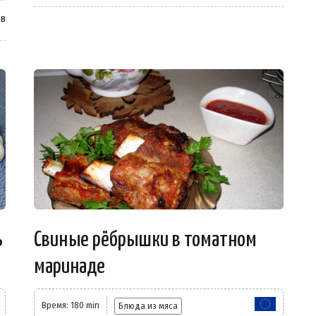
ев
ь
Свиные рёбрышки в томатном
маринаде
Время: 180 min
Блюда из мяса