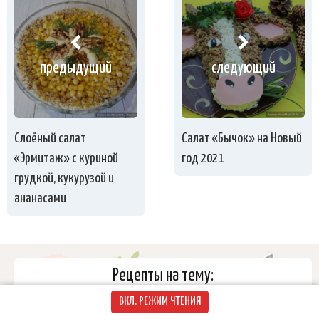
предыдущий
следующий
Слоёный салат
Салат «Бычок» на Новый
«Эрмитаж» с куриной
год 2021
грудкой, кукурузой и
ананасами
Рецепты на тему:
ВКЛ. РЕЖИМ ЧТЕНИЯ
Обед
Ужин