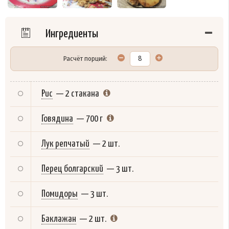
Ингредиенты
Расчёт порций:
Рис
—
2 стакана
Говядина
—
700 г
Лук репчатый
—
2 шт.
Перец болгарский
—
3 шт.
Помидоры
—
3 шт.
Баклажан
—
2 шт.