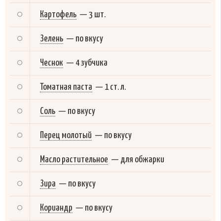
Картофель
—
3 шт.
Зелень
—
по вкусу
Чеснок
—
4 зубчика
Томатная паста
—
1 ст. л.
Соль
—
по вкусу
Перец молотый
—
по вкусу
Масло растительное
—
для обжарки
Зира
—
по вкусу
Кориандр
—
по вкусу