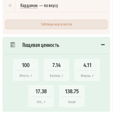
Кардамон
—
по вкусу
Таблицы мер и весов
Пищевая ценность
100
7.14
4.11
Итого, г
Белки, г
Жиры, г
17.38
138.75
Угл., г
Ккал