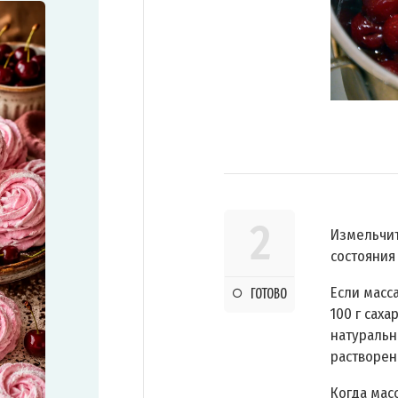
2
Измельчи
состояния
Если масса
ГОТОВО
100 г саха
натуральн
растворен
Когда мас