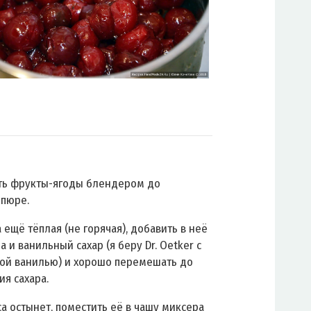
ть фрукты-ягоды блендером до
 пюре.
 ещё тёплая (не горячая), добавить в неё
ра и ванильный сахар (я беру Dr. Oetker с
ой ванилью) и хорошо перемешать до
ия сахара.
са остынет, поместить её в чашу миксера