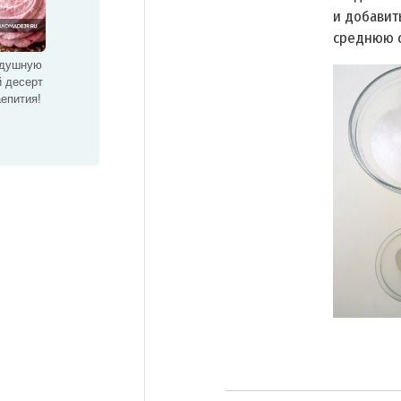
и добавит
среднюю с
здушную
 десерт
епития!