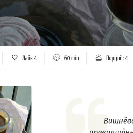
Лайк
4
60 min
Порций: 4
Вишнёво
превращённ