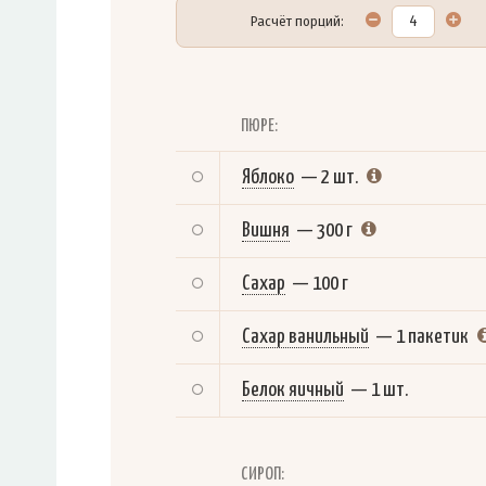
Расчёт порций:
ПЮРЕ:
Яблоко
—
2 шт.
Вишня
—
300 г
Сахар
—
100 г
Сахар ванильный
—
1 пакетик
Белок яичный
—
1 шт.
СИРОП: