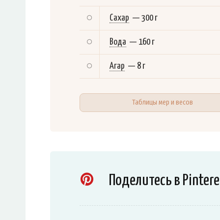
Сахар
—
300 г
Вода
—
160 г
Агар
—
8 г
Таблицы мер и весов
Поделитесь в Pintere