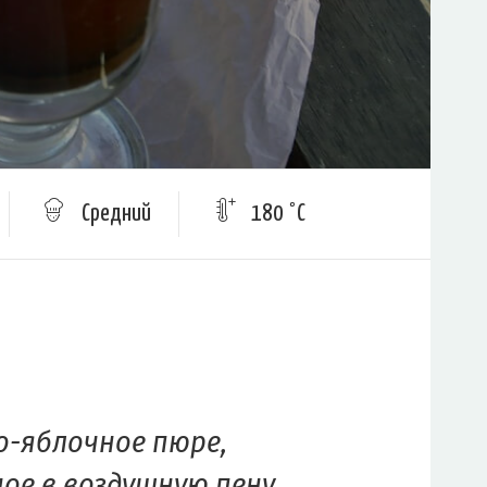
Средний
180 °C
-яблочное пюре,
ое в воздушную пену.