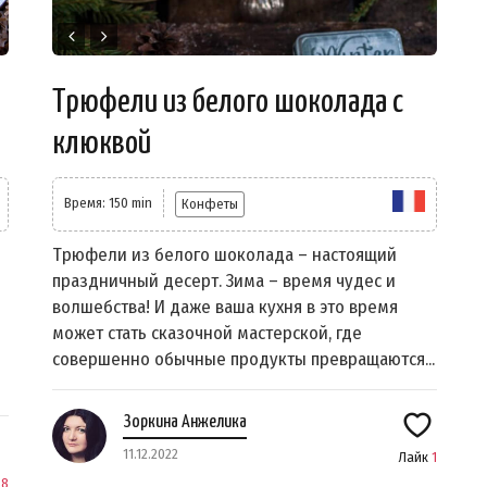
Трюфели из белого шоколада с
клюквой
Время: 150 min
Конфеты
Трюфели из белого шоколада – настоящий
праздничный десерт. 3има – время чудес и
волшебства! И даже ваша кухня в это время
может стать сказочной мастерской, где
совершенно обычные продукты превращаются...
Зоркина Анжелика
11.12.2022
Лайк
1
28