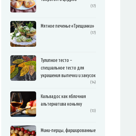
(17)
Мятное печенье «Трещинки»
(17)
Тулипное тесто –
специальное тесто для
украшения выпечки и закусок
(14)
Кальвадос как яблочная
альтернатива коньяку
(13)
Мини-перцы, фаршированные