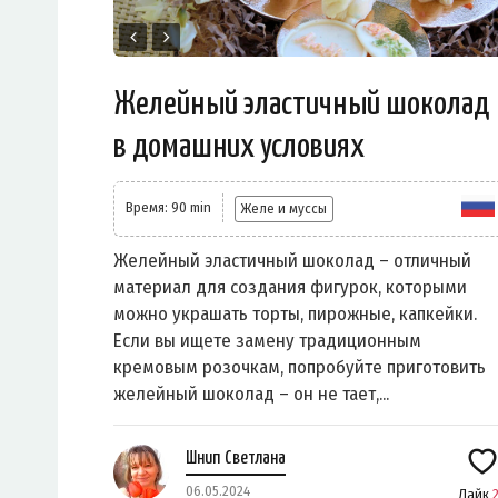
Желейный эластичный шоколад
в домашних условиях
Время: 90 min
Желе и муссы
Желейный эластичный шоколад – отличный
материал для создания фигурок, которыми
можно украшать торты, пирожные, капкейки.
Если вы ищете замену традиционным
кремовым розочкам, попробуйте приготовить
желейный шоколад – он не тает,...
Шнип Светлана
06.05.2024
Лайк