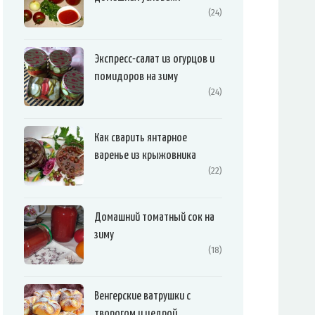
(24)
Экспресс-салат из огурцов и
помидоров на зиму
(24)
Как сварить янтарное
варенье из крыжовника
(22)
Домашний томатный сок на
зиму
(18)
Венгерские ватрушки с
творогом и цедрой