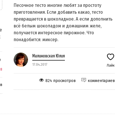
Песочное тесто многие любят за простоту
приготовления. Если добавить какао, тесто
превращается в шоколадное. А если дополнить
всё белым шоколадом и домашним желе,
е
получается интересное пирожное. Что
к
понадобится: миксер.
Малиновская Юлия
17.04.2017
Лайк
к
8
824 просмотров
комментариев
ев