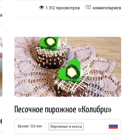
1 312 просмотров
комментариев
ев
Песочное пирожное «Колибри»
м
Время: 120 min
Пирожные и кексы