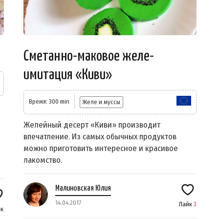
Сметанно-маковое желе-
имитация «Киви»
Время: 300 min
Желе и муссы
Желейный десерт «Киви» производит
впечатление. Из самых обычных продуктов
можно приготовить интересное и красивое
лакомство.
Малиновская Юлия
14.04.2017
Лайк
3
к