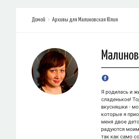
Домой
Архивы для Малиновская Юлия
Малинов
Я родилась и ж
сладенькое! То
вкусняшки - мо
которые я прио
меня двое дето
радуются моим
так как само с