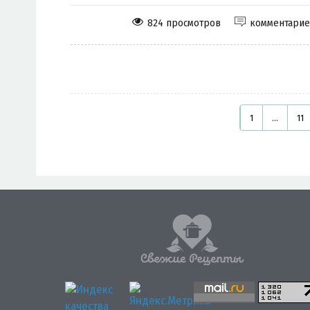
824 просмотров
комментари
1
...
11