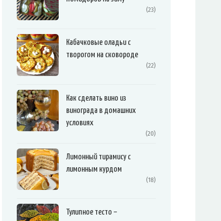
(23)
Кабачковые оладьи с
творогом на сковороде
(22)
Как сделать вино из
винограда в домашних
условиях
(20)
Лимонный тирамису с
лимонным курдом
(18)
Тулипное тесто –