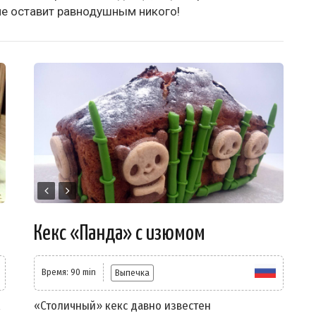
не оставит равнодушным никого!
Кекс «Панда» с изюмом
Время: 90 min
Выпечка
«Столичный» кекс давно известен