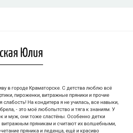
ская Юлия
иву в городе Краматорске. C детства люблю всё
ртики, пироженки, витражные пряники и прочие
я слабость! На кондитера я не училась, все навыки,
брела, - это моё любопытство и тяга к знаниям. У
к и муж, они тоже сластёны. Особенно детки
 витражным пряникам и считают их волшебными,
очетание пряника и леденца, ещё и красиво