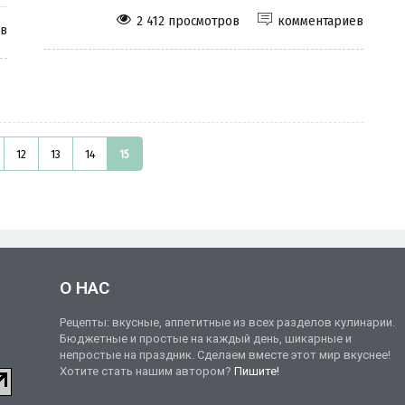
2 412 просмотров
комментариев
ев
12
13
14
15
О НАС
Рецепты: вкусные, аппетитные из всех разделов кулинарии.
Бюджетные и простые на каждый день, шикарные и
непростые на праздник. Сделаем вместе этот мир вкуснее!
Хотите стать нашим автором?
Пишите!