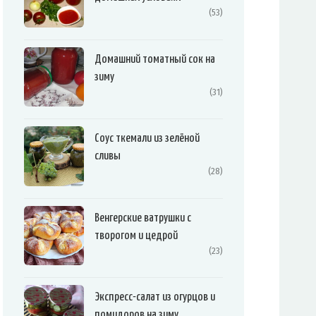
(53)
Домашний томатный сок на
зиму
(31)
Соус ткемали из зелёной
сливы
(28)
Венгерские ватрушки с
творогом и цедрой
(23)
Экспресс-салат из огурцов и
помидоров на зиму